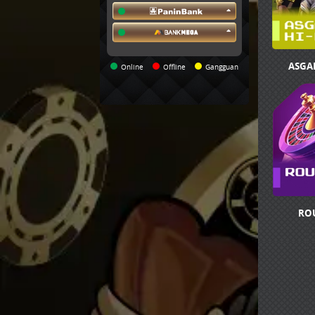
ASGA
Online
Offline
Gangguan
RO