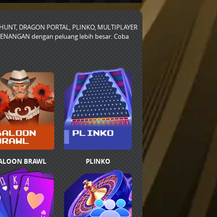
GEMS HUNT, DRAGON PORTAL, PLINKO, MULTIPLAYER
NANGAN dengan peluang lebih besar. Coba
ALOON BRAWL
PLINKO