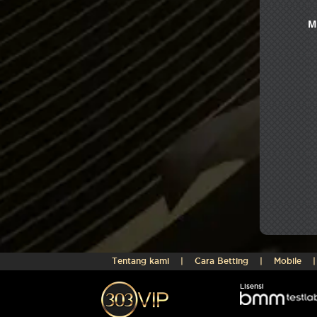
M
Tentang kami
|
Cara Betting
|
Mobile
|
Lisensi