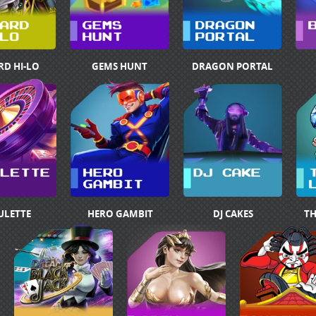
RD HI-LO
GEMS HUNT
DRAGON PORTAL
ULETTE
HERO GAMBIT
DJ CAKES
TH