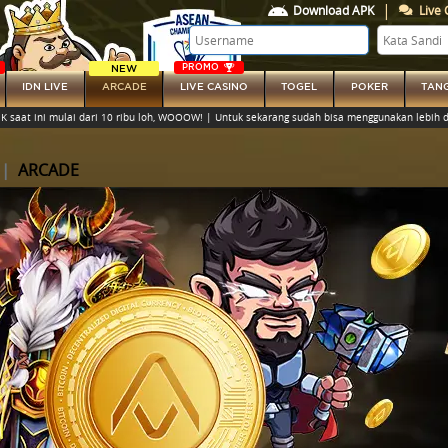
|
Download APK
Live 
PROMO
NEW
IDN LIVE
ARCADE
LIVE CASINO
TOGEL
POKER
TAN
mulai dari 10 ribu loh, WOOOW! | Untuk sekarang sudah bisa menggunakan lebih dari satu 
ARCADE