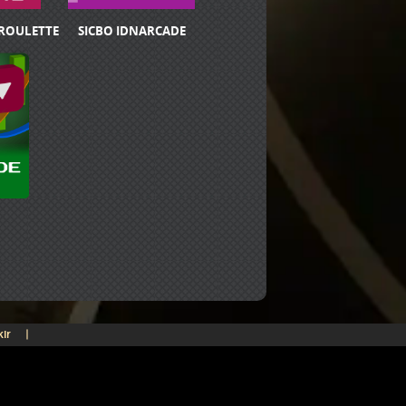
ROULETTE
SICBO IDNARCADE
kir
|